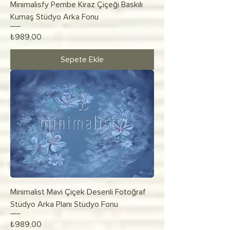
Minimalisfy Pembe Kiraz Çiçeği Baskılı
Kumaş Stüdyo Arka Fonu
Fiyat
₺989,00
Sepete Ekle
Minimalist Mavi Çiçek Desenli Fotoğraf
Stüdyo Arka Planı Stüdyo Fonu
Fiyat
₺989,00