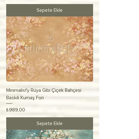
Sepete Ekle
Minimalisfy Rüya Gibi Çiçek Bahçesi
Baskılı Kumaş Fon
Fiyat
₺989,00
Sepete Ekle