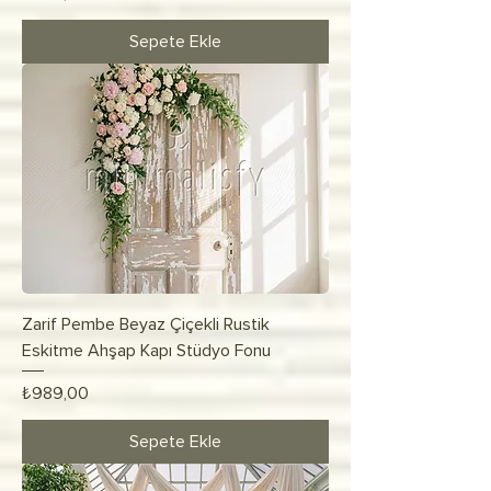
Sepete Ekle
Zarif Pembe Beyaz Çiçekli Rustik
Eskitme Ahşap Kapı Stüdyo Fonu
Fiyat
₺989,00
Sepete Ekle