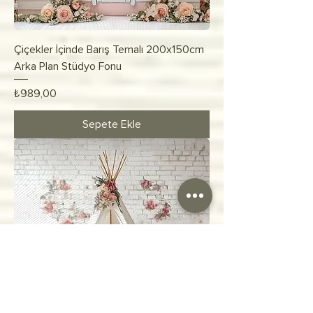
Çiçekler İçinde Barış Temalı 200x150cm
Arka Plan Stüdyo Fonu
Fiyat
₺989,00
Sepete Ekle
Romantik Çiçekler Eşliğinde Vintage