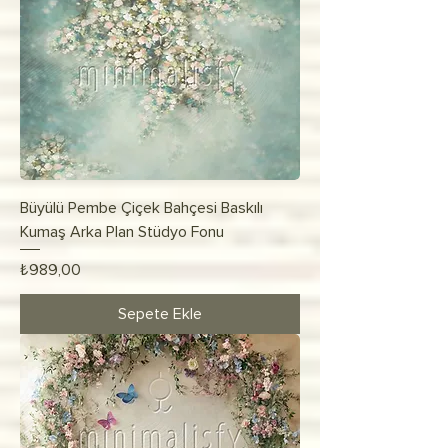
Büyülü Pembe Çiçek Bahçesi Baskılı
Kumaş Arka Plan Stüdyo Fonu
Fiyat
₺989,00
Sepete Ekle