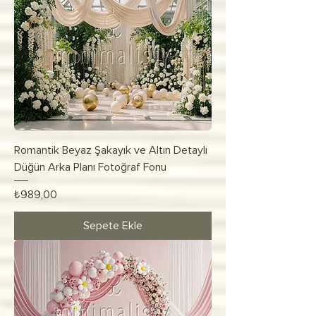
Romantik Beyaz Şakayık ve Altın Detaylı
Düğün Arka Planı Fotoğraf Fonu
Fiyat
₺989,00
Sepete Ekle