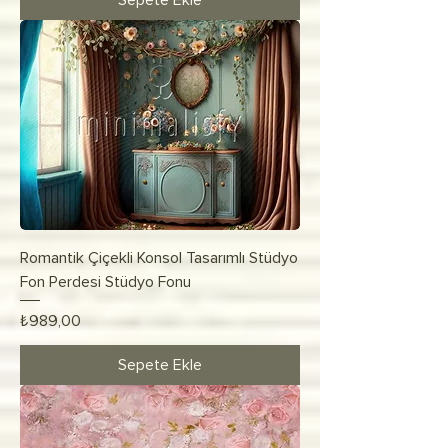
Sepete Ekle
Romantik Çiçekli Konsol Tasarımlı Stüdyo
Fon Perdesi Stüdyo Fonu
Fiyat
₺989,00
Sepete Ekle