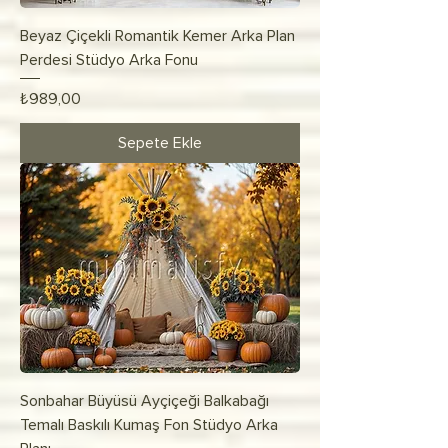
Beyaz Çiçekli Romantik Kemer Arka Plan
Perdesi Stüdyo Arka Fonu
Fiyat
₺989,00
Sepete Ekle
Sonbahar Büyüsü Ayçiçeği Balkabağı
Temalı Baskılı Kumaş Fon Stüdyo Arka