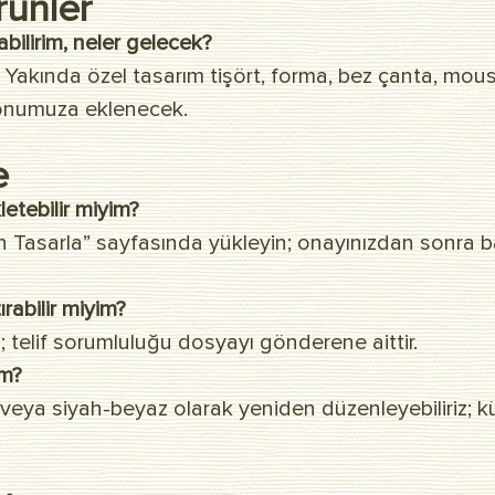
rünler
abilirim, neler gelecek?
. Yakında özel tasarım tişört, forma, bez çanta, mo
iyonumuza eklenecek.
e
letebilir miyim?
in Tasarla” sayfasında yükleyin; onayınızdan sonra b
abilir miyim?
; telif sorumluluğu dosyayı gönderene aittir.
im?
ı veya siyah-beyaz olarak yeniden düzenleyebiliriz; 