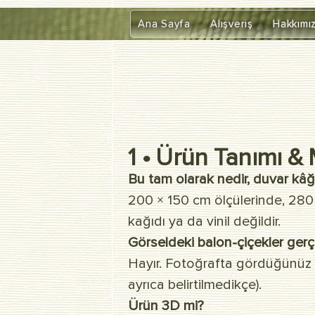
google-site-verification=diZDfQffI8VBmUt2rHnbkYDIrcztmWKEWt5_Om4tH5U
Ana Sayfa
Alışveriş
Hakkımı
1 • Ürün Tanımı 
Bu tam olarak nedir, duvar kâğ
200 × 150 cm ölçülerinde, 280
kağıdı ya da vinil değildir.
Görseldeki balon-çiçekler gerçe
Hayır. Fotoğrafta gördüğünüz t
ayrıca belirtilmedikçe).
Ürün 3D mi?