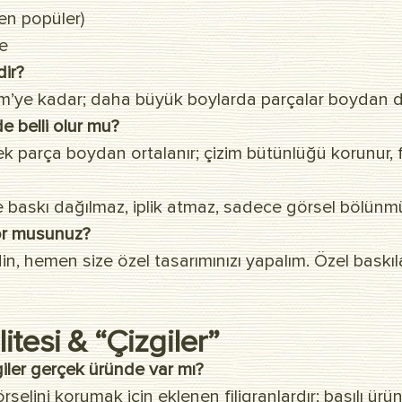
n popüler)
e
dir?
’ye kadar; daha büyük boylarda parçalar boydan dikişl
e belli olur mu?
k parça boydan ortalanır; çizim bütünlüğü korunur, 
 baskı dağılmaz, iplik atmaz, sadece görsel bölünmü
yor musunuz?
 edin, hemen size özel tasarımınızı yapalım. Özel bas
itesi & “Çizgiler”
giler gerçek üründe var mı?
rselini korumak için eklenen filigranlardır; basılı ü