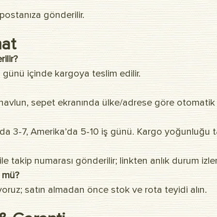
postanıza gönderilir.
mat
ilir?
ünü içinde kargoya teslim edilir.
ışı navlun, sepet ekranında ülke/adrese göre otomatik
’da 3-7, Amerika’da 5-10 iş günü. Kargo yoğunluğu ta
e takip numarası gönderilir; linkten anlık durum izlen
n mü?
yoruz; satın almadan önce stok ve rota teyidi alın.