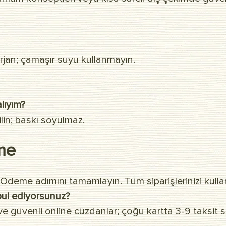
rjan; çamaşır suyu kullanmayın.
lıyım?
ilin; baskı soyulmaz.
me
deme adımını tamamlayın. Tüm siparişlerinizi kullanıc
ul ediyorsunuz?
e güvenli online cüzdanlar; çoğu kartta 3-9 taksit s