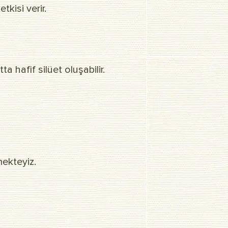
kisi verir.
a hafif silüet oluşabilir.
mekteyiz.