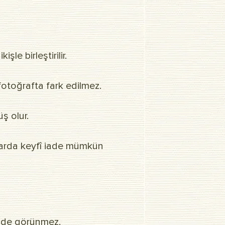
e birleştirilir.
fotoğrafta fark edilmez.
ş olur.
kılarda keyfî iade mümkün
ründe görünmez.