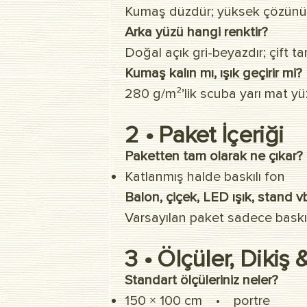
Kumaş düzdür; yüksek çözünürlü
Arka yüzü hangi renktir?
Doğal açık gri-beyazdır; çift ta
Kumaş kalın mı, ışık geçirir mi?
280 g/m²’lik scuba yarı mat yüze
2 • Paket İçeriği
Paketten tam olarak ne çıkar?
Katlanmış halde baskılı fon
Balon, çiçek, LED ışık, stand vb
Varsayılan paket sadece baskıl
3 • Ölçüler, Dikiş
Standart ölçüleriniz neler?
150 × 100 cm • portre