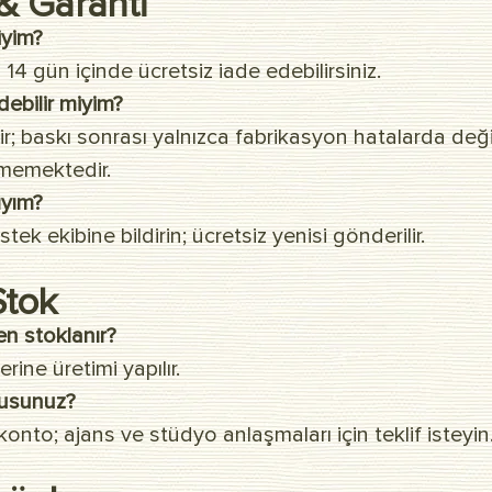
 & Garanti
iyim?
14 gün içinde ücretsiz iade edebilirsiniz.
edebilir miyim?
ir; baskı sonrası yalnızca fabrikasyon hatalarda deği
lmemektedir.
ıyım?
k ekibine bildirin; ücretsiz yenisi gönderilir.
Stok
n stoklanır?
ine üretimi yapılır.
musunuz?
konto; ajans ve stüdyo anlaşmaları için teklif isteyin