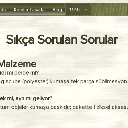
zda
Kendin Tasarla
Blog
TRY (₺)
Sıkça Sorulan Sorular
& Malzeme
ıdı mı perde mi?
 g scuba (polyester) kumaşa tek parça süblimasyon 
k mi, ayrı mı geliyor?
üm objeler kumaşa baskıdır; pakette fiziksel aksesu