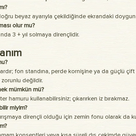
mı?
ğru beyaz ayarıyla çekildiğinde ekrandaki doygunl
lması olur mu?
anda 3 + yıl solmaya dirençlidir.
lanım
 mu?
rdır; fon standına, perde kornişine ya da güçlü çift 
 zorunlu değildir.
emek mümkün mü?
 hamuru kullanabilirsiniz; çıkarırken iz bırakmaz.
ilir miyim?
şmaya dirençli olduğu için zemin fonu olarak da kull
im?
m konseptleri veya kısa süreli dış çekimde güvenle 