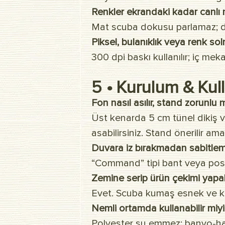
Renkler ekrandaki kadar canlı 
Mat scuba dokusu parlamaz; do
Piksel, bulanıklık veya renk so
300 dpi baskı kullanılır; iç mek
5 • Kurulum & Kul
Fon nasıl asılır, stand zorunlu
Üst kenarda 5 cm tünel dikiş va
asabilirsiniz. Stand önerilir ama
Duvara iz bırakmadan sabitl
“Command” tipi bant veya poster
Zemine serip ürün çekimi yapab
Evet. Scuba kumaş esnek ve kırı
Nemli ortamda kullanabilir miy
Polyester su emmez; banyo-hama