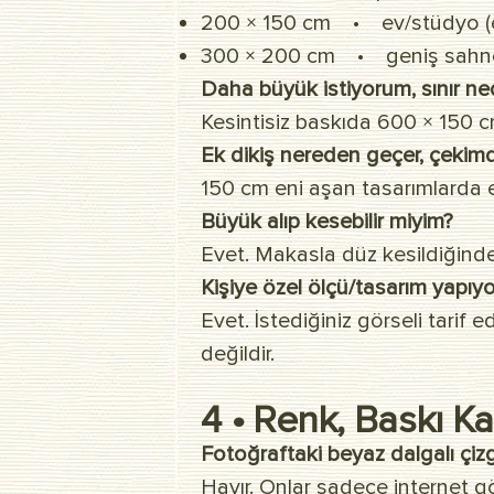
200 × 150 cm • ev/stüdyo (e
300 × 200 cm • geniş sahn
Daha büyük istiyorum, sınır ne
Kesintisiz baskıda 600 × 150 cm
Ek dikiş nereden geçer, çekimd
150 cm eni aşan tasarımlarda e
Büyük alıp kesebilir miyim?
Evet. Makasla düz kesildiğinde
Kişiye özel ölçü/tasarım yapı
Evet. İstediğiniz görseli tarif
değildir.
4 • Renk, Baskı Kal
Fotoğraftaki beyaz dalgalı çiz
Hayır. Onlar sadece internet gö