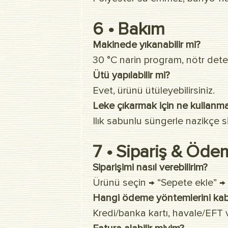
6 • Bakım
Makinede yıkanabilir mi?
30 °C narin program, nötr dete
Ütü yapılabilir mi?
Evet, ürünü ütüleyebilirsiniz.
Leke çıkarmak için ne kullanma
Ilık sabunlu süngerle nazikçe s
7 • Sipariş & Öde
Siparişimi nasıl verebilirim?
Ürünü seçin → “Sepete ekle” → Ö
Hangi ödeme yöntemlerini kab
Kredi/banka kartı, havale/EFT v