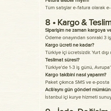
Fatura alabilir miyim?
Tüm satışlar e-fatura olarak e-
8 • Kargo & Tesli
Siparişim ne zaman kargoya ver
Ödeme onayından sonraki 3 iş g
Kargo ücreti ne kadar?
Türkiye içi ücretsizdir. Yurt d
Teslimat süresi?
Türkiye’de 1-3 iş günü, Avrupa
Kargo takibini nasıl yaparım?
Paket çıkınca SMS ve e-posta il
Acil/aynı gün gönderi mümkü
İstanbul içi kurye hizmeti sunu