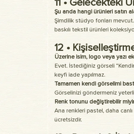
11 • Gelecekteki Ü
Şu anda hangi ürünleri satın al
Şimdilik stüdyo fonları mevcut
baskılı tekstil ürünleri koleks
12 • Kişiselleştirm
Üzerine isim, logo veya yazı ek
Evet. İstediğiniz görseli “Kend
keyfi iade yapılmaz.
Tamamen kendi görselimi bastır
Görselinizi göndermeniz yeterli
Renk tonunu değiştirebilir miy
Ana renkleri pastel, daha canl
ücretsizdir.