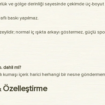
k ve gölge derinliği sayesinde çekimde üç-boyut et
raflı baskı yapılmaz.
ylidir; normal iç ışıkta arkayı göstermez, güçlü spott
. dahil mi?
ı kumaşı içerir. harici herhangi bir nesne gönderme
 & Özelleştirme