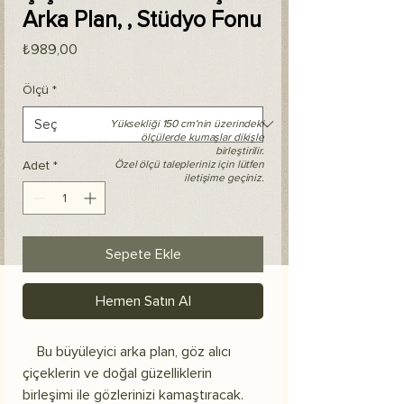
Arka Plan, , Stüdyo Fonu
Fiyat
₺989,00
Ölçü
*
Yüksekliği 150 cm'nin üzerindeki
ölçülerde kumaşlar dikişle
birleştirilir.
Adet
*
Özel ölçü talepleriniz için lütfen
iletişime geçiniz.
Sepete Ekle
Hemen Satın Al
Bu büyüleyici arka plan, göz alıcı
çiçeklerin ve doğal güzelliklerin
birleşimi ile gözlerinizi kamaştıracak.