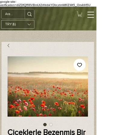
google-site-
verification=diZDfQffI8VBmUt2rHnbkYDIrcztmWKEWt5_Om4tH5U
TRY (₺)
Çiçeklerle Bezenmiş Bir