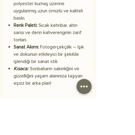
polyester kumaş üzerine
uygulanmış uzun ömürlü ve kaliteli
baskı.
Renk Paleti:
Sıcak kehribar, altın
sarısı ve derin kahverenginin zarif
tonları.
Sanat Akımı:
Fotogerçekçilik – Işık
ve dokunun etkileyici bir şekilde
işlendiği bir sanat stili.
Kısaca:
Sonbaharın sakinliğini ve
güzelliğini yaşam alanınıza taşıyan
eşsiz bir arka plan!
Materyal
Skuba polyester kumaş
Kargo
Siparişiniz 3 iş günü içerisinde kargoya