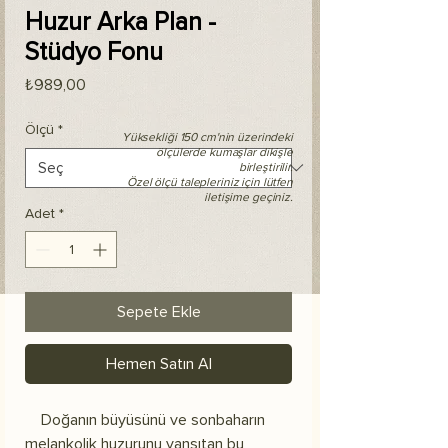
Huzur Arka Plan -
Stüdyo Fonu
Fiyat
₺989,00
Ölçü
*
Yüksekliği 150 cm'nin üzerindeki
ölçülerde kumaşlar dikişle
birleştirilir.
Özel ölçü talepleriniz için lütfen
iletişime geçiniz.
Adet
*
Sepete Ekle
Hemen Satın Al
Doğanın büyüsünü ve sonbaharın
melankolik huzurunu yansıtan bu