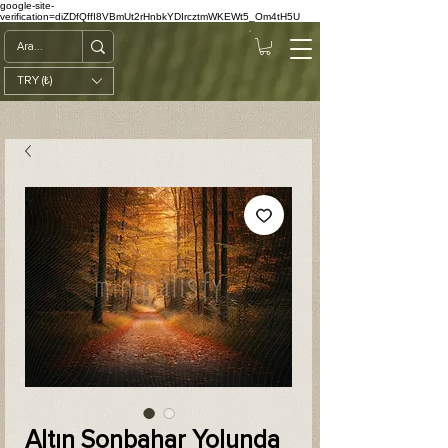
google-site-
verification=diZDfQffI8VBmUt2rHnbkYDIrcztmWKEWt5_Om4tH5U
TRY (₺)
Altın Sonbahar Yolunda