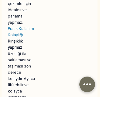
çekimler için
idealdir ve
parlama
yapmaz.
Pratik Kullanım
Kolaylığı
Kırışıklık
yapmaz
özelliği ile
saklaması ve
taşıması son
derece
kolaydır. Ayrıca
ütülebilir
ve
kolayca
yıkanabilir
.
Çok Yönlü
Dekorasyon
Doğum günü,
parti, bebek
partisi gibi
özel