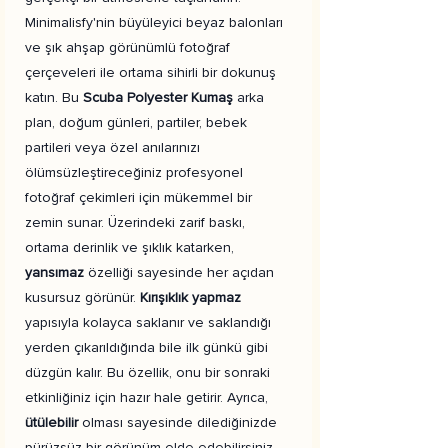
Minimalisfy'nin büyüleyici beyaz balonları
ve şık ahşap görünümlü fotoğraf
çerçeveleri ile ortama sihirli bir dokunuş
katın. Bu
Scuba Polyester Kumaş
arka
plan, doğum günleri, partiler, bebek
partileri veya özel anılarınızı
ölümsüzleştireceğiniz profesyonel
fotoğraf çekimleri için mükemmel bir
zemin sunar. Üzerindeki zarif baskı,
ortama derinlik ve şıklık katarken,
yansımaz
özelliği sayesinde her açıdan
kusursuz görünür.
Kırışıklık yapmaz
yapısıyla kolayca saklanır ve saklandığı
yerden çıkarıldığında bile ilk günkü gibi
düzgün kalır. Bu özellik, onu bir sonraki
etkinliğiniz için hazır hale getirir. Ayrıca,
ütülebilir
olması sayesinde dilediğinizde
pürüzsüz bir görünüm elde edebilirsiniz.