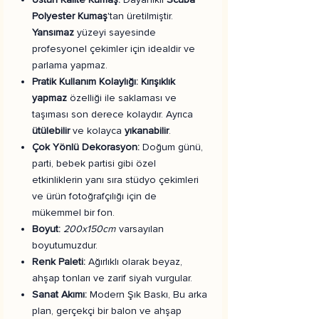
Polyester Kumaş
'tan üretilmiştir.
Yansımaz
yüzeyi sayesinde
profesyonel çekimler için idealdir ve
parlama yapmaz.
Pratik Kullanım Kolaylığı:
Kırışıklık
yapmaz
özelliği ile saklaması ve
taşıması son derece kolaydır. Ayrıca
ütülebilir
ve kolayca
yıkanabilir
.
Çok Yönlü Dekorasyon:
Doğum günü,
parti, bebek partisi gibi özel
etkinliklerin yanı sıra stüdyo çekimleri
ve ürün fotoğrafçılığı için de
mükemmel bir fon.
Boyut:
200x150cm
varsayılan
boyutumuzdur.
Renk Paleti:
Ağırlıklı olarak beyaz,
ahşap tonları ve zarif siyah vurgular.
Sanat Akımı:
Modern Şık Baskı, Bu arka
plan, gerçekçi bir balon ve ahşap