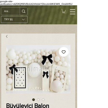
google-site-
verification=diZDfQffI8VBmUt2rHnbkYDIrcztmWKEWt5_Om4tH5U
TRY (₺)
Büyüleyici Balon