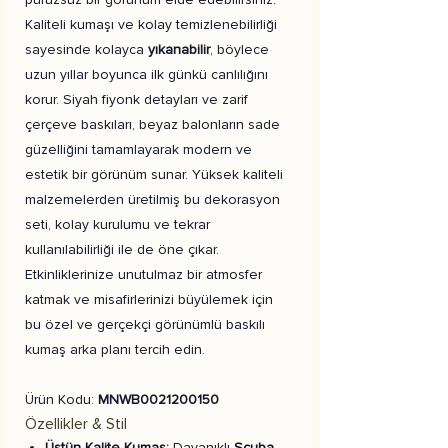
Kaliteli kumaşı ve kolay temizlenebilirliği
sayesinde kolayca
yıkanabilir
, böylece
uzun yıllar boyunca ilk günkü canlılığını
korur. Siyah fiyonk detayları ve zarif
çerçeve baskıları, beyaz balonların sade
güzelliğini tamamlayarak modern ve
estetik bir görünüm sunar. Yüksek kaliteli
malzemelerden üretilmiş bu dekorasyon
seti, kolay kurulumu ve tekrar
kullanılabilirliği ile de öne çıkar.
Etkinliklerinize unutulmaz bir atmosfer
katmak ve misafirlerinizi büyülemek için
bu özel ve gerçekçi görünümlü baskılı
kumaş arka planı tercih edin.
Ürün Kodu:
MNWB0021200150
Özellikler & Stil
Üstün Kalite Kumaş:
Dayanıklı
Scuba