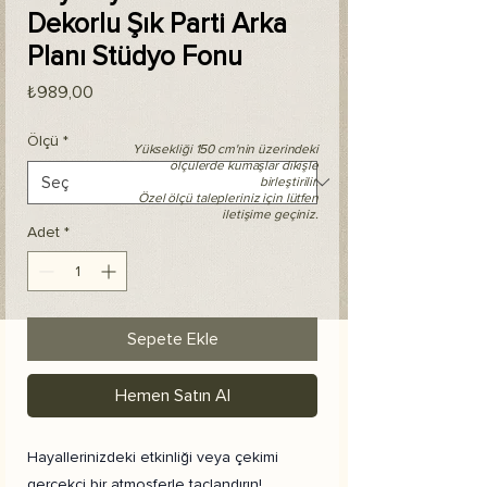
Dekorlu Şık Parti Arka
Planı Stüdyo Fonu
Fiyat
₺989,00
Ölçü
*
Yüksekliği 150 cm'nin üzerindeki
ölçülerde kumaşlar dikişle
birleştirilir.
Özel ölçü talepleriniz için lütfen
iletişime geçiniz.
Adet
*
Sepete Ekle
Hemen Satın Al
Hayallerinizdeki etkinliği veya çekimi
gerçekçi bir atmosferle taçlandırın!