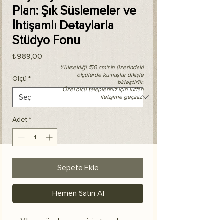
Plan: Şık Süslemeler ve
İhtişamlı Detaylarla
Stüdyo Fonu
Fiyat
₺989,00
Yüksekliği 150 cm'nin üzerindeki
ölçülerde kumaşlar dikişle
Ölçü
*
birleştirilir.
Özel ölçü talepleriniz için lütfen
iletişime geçiniz.
Adet
*
Sepete Ekle
Hemen Satın Al