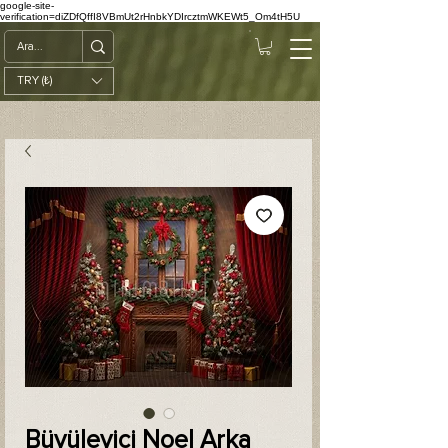
google-site-
verification=diZDfQffI8VBmUt2rHnbkYDIrcztmWKEWt5_Om4tH5U
TRY (₺)
Büyüleyici Noel Arka