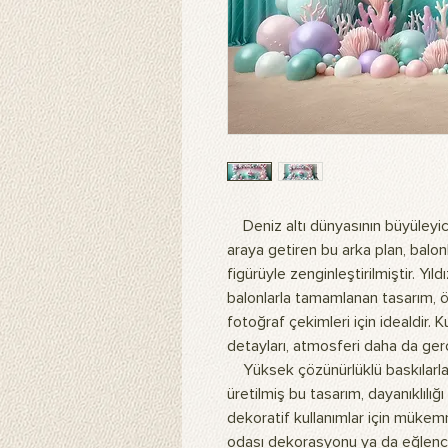
Deniz altı dünyasının büyüleyici 
araya getiren bu arka plan, balon
figürüyle zenginleştirilmiştir. Yıl
balonlarla tamamlanan tasarım, öz
fotoğraf çekimleri için idealdir.
detayları, atmosferi daha da gerç
Yüksek çözünürlüklü baskılarla
üretilmiş bu tasarım, dayanıklılığ
dekoratif kullanımlar için müke
odası dekorasyonu ya da eğlence