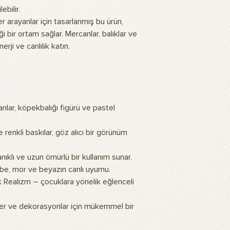
polyester kumaş üzer
ebilir.
dayanıklı olup, fotoğ
 arayanlar için tasarlanmış bu ürün,
için dayanıklı arka pla
i bir ortam sağlar. Mercanlar, balıklar ve
Ürün nasıl temizlenir?
erji ve canlılık katın.
Ürünlerimiz çamaşır 
bir bezle silinebilir.
Ürün ne işe yarar?
Ürünlerimiz, profesyo
arka plan olarak tasa
kullanılarak ev veya 
lar, köpekbalığı figürü ve pastel
görünüm sağlar. Duvara
Ürünlerimizin üzerind
 renkli baskılar, göz alıcı bir görünüm
yapay zeka teknolojil
sıcak ve doğal bir hav
Ürünün montajı nasıl y
ıklı ve uzun ömürlü bir kullanım sunar.
Arka plan fonunu kull
e, mor ve beyazın canlı uyumu.
standı gereklidir. Sta
 Realizm – çocuklara yönelik eğlenceli
kolayca monte edebili
asmak istiyorsanız çif
ler ve dekorasyonlar için mükemmel bir
şeritler kullanabilirsin
paketimize dahil değil