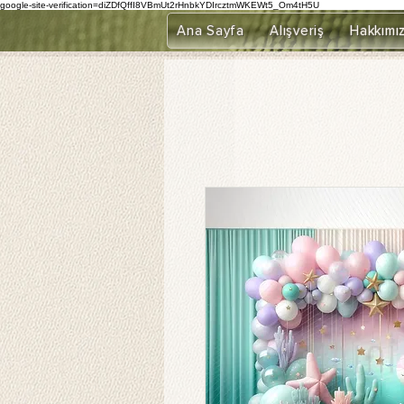
google-site-verification=diZDfQffI8VBmUt2rHnbkYDIrcztmWKEWt5_Om4tH5U
Ana Sayfa
Alışveriş
Hakkımı