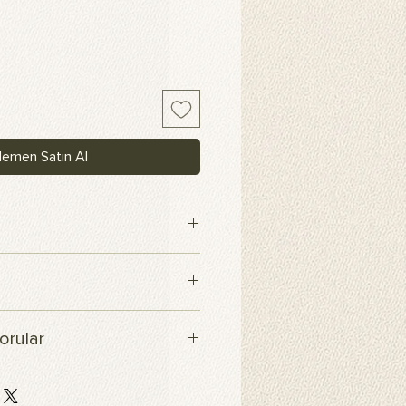
emen Satın Al
maş
içerisinde kargoya verilecektir.
orular
klı ve yüksek kaliteli scuba