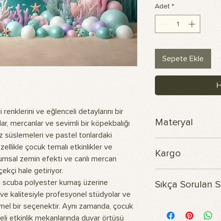
Adet
*
Sepete Ekle
H
renklerini ve eğlenceli detaylarını bir
Materyal
lar, mercanlar ve sevimli bir köpekbalığı
dız süslemeleri ve pastel tonlardaki
Skuba polyester ku
ellikle çocuk temalı etkinlikler ve
Kargo
 Kumsal zemin efekti ve canlı mercan
ekçi hale getiriyor.
Siparişiniz 3 iş günü 
 scuba polyester kumaş üzerine
Sıkça Sorulan S
ı ve kalitesiyle profesyonel stüdyolar ve
Ürünün içeriği nedir?
mmel bir seçenektir. Aynı zamanda, çocuk
Görsellerimiz, dayanı
li etkinlik mekanlarında duvar örtüsü