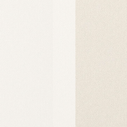
ine basılır. Bu kumaş, esnek ve
raf çekimleri ve dekoratif amaçlar
n basımı için idealdir.
makinesinde yıkanabilir veya nemli
nel stüdyo fotoğraf çekimleri için
rlanmıştır. Duvar örtüsü olarak da
ofis dekorasyonunda estetik bir
 bir tablo olarak asılabilir.
eki yüksek çözünürlüklü görseller,
eri ile oluşturulmuş olup, ortama
a katmak için idealdir.
apılır?
anmak için genellikle bir arka plan
nda özel fon mandallarıyla (klipsle)
rsiniz. Ayrıca örtü olarak duvara
t taraflı bantlar veya yapışkan
iz. Bu ürünler harici olarak satılıp
dir.