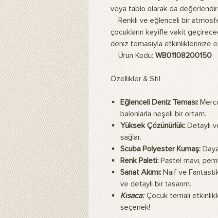
veya tablo olarak da değerlendiril
Renkli ve eğlenceli bir atmosfer
çocukların keyifle vakit geçireceğ
deniz temasıyla etkinliklerinize en
Ürün Kodu:
WB01108200150
Özellikler & Stil
Eğlenceli Deniz Teması:
Mercan
balonlarla neşeli bir ortam.
Yüksek Çözünürlük:
Detaylı ve
sağlar.
Scuba Polyester Kumaş:
Dayan
Renk Paleti:
Pastel mavi, pemb
Sanat Akımı:
Naif ve Fantastik
ve detaylı bir tasarım.
Kısaca:
Çocuk temalı etkinlik
seçenek!