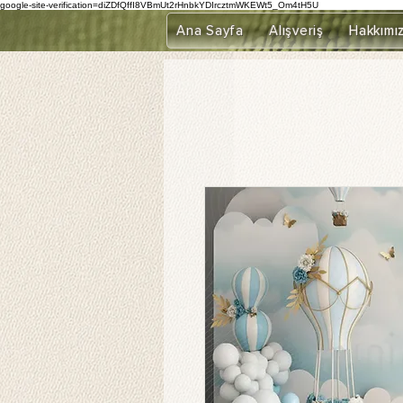
google-site-verification=diZDfQffI8VBmUt2rHnbkYDIrcztmWKEWt5_Om4tH5U
Ana Sayfa
Alışveriş
Hakkımı