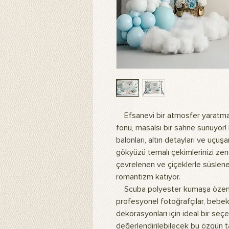
Efsanevi bir atmosfer yaratmak 
fonu, masalsı bir sahne sunuyor! 
balonları, altın detayları ve uçu
gökyüzü temalı çekimlerinizi zengin
çevrelenen ve çiçeklerle süslenen
romantizm katıyor.
Scuba polyester kumaşa özenle
profesyonel fotoğrafçılar, bebek
dekorasyonları için ideal bir se
değerlendirilebilecek bu özgün t