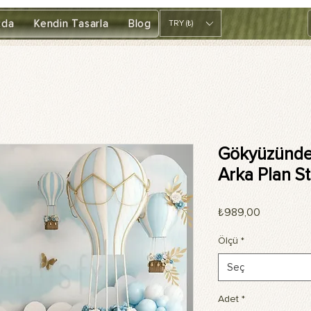
zda
Kendin Tasarla
Blog
TRY (₺)
Gökyüzünde 
Arka Plan S
Fiyat
₺989,00
Ölçü
*
Seç
Adet
*