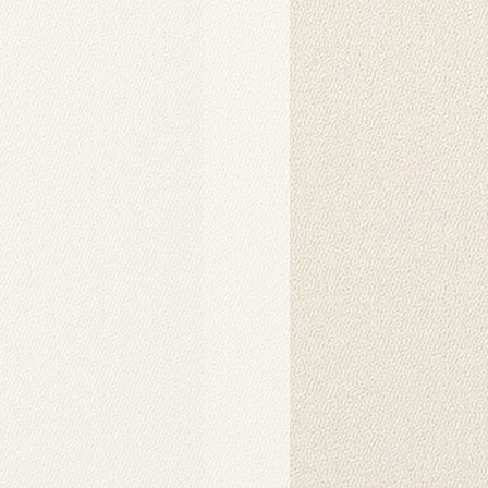
raf çekimleri ve dekoratif amaçlar
n basımı için idealdir.
makinesinde yıkanabilir veya nemli
nel stüdyo fotoğraf çekimleri için
rlanmıştır. Duvar örtüsü olarak da
ofis dekorasyonunda estetik bir
 bir tablo olarak asılabilir.
eki yüksek çözünürlüklü görseller,
eri ile oluşturulmuş olup, ortama
a katmak için idealdir.
apılır?
anmak için genellikle bir arka plan
nda özel fon mandallarıyla (klipsle)
rsiniz. Ayrıca örtü olarak duvara
t taraflı bantlar veya yapışkan
iz. Bu ürünler harici olarak satılıp
dir.
lar için tıklayınız.