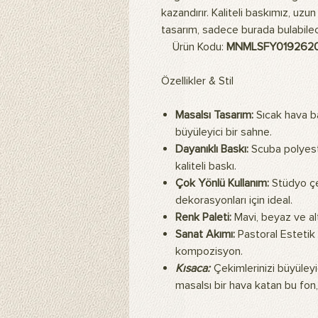
kazandırır. Kaliteli baskımız, uzu
tasarım, sadece burada bulabileceğ
Ürün Kodu:
MNMLSFY019262
Özellikler & Stil
Masalsı Tasarım:
Sıcak hava ba
büyüleyici bir sahne.
Dayanıklı Baskı:
Scuba polyest
kaliteli baskı.
Çok Yönlü Kullanım:
Stüdyo çek
dekorasyonları için ideal.
Renk Paleti:
Mavi, beyaz ve al
Sanat Akımı:
Pastoral Estetik 
kompozisyon.
Kısaca:
Çekimlerinizi büyüleyic
masalsı bir hava katan bu fon, 