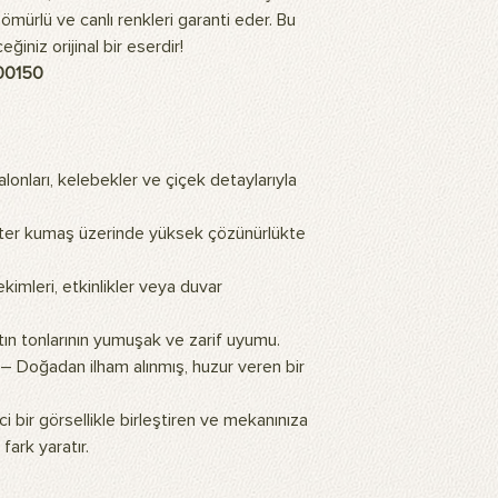
dayanıklı olup, fotoğ
n ömürlü ve canlı renkleri garanti eder. Bu
için dayanıklı arka pla
iniz orijinal bir eserdir!
Ürün nasıl temizlenir?
Ürünlerimiz çamaşır 
00150
bir bezle silinebilir.
Ürün ne işe yarar?
Ürünlerimiz, profesyo
arka plan olarak tasa
lonları, kelebekler ve çiçek detaylarıyla
kullanılarak ev veya 
görünüm sağlar. Duvara
er kumaş üzerinde yüksek çözünürlükte
Ürünlerimizin üzerind
yapay zeka teknolojil
sıcak ve doğal bir hav
imleri, etkinlikler veya duvar
Ürünün montajı nasıl y
Arka plan fonunu kull
tın tonlarının yumuşak ve zarif uyumu.
standı gereklidir. Sta
– Doğadan ilham alınmış, huzur veren bir
kolayca monte edebili
asmak istiyorsanız çif
i bir görsellikle birleştiren ve mekanınıza
şeritler kullanabilirsin
paketimize dahil değil
fark yaratır.
Tüm Sıkça Sorulan Soru