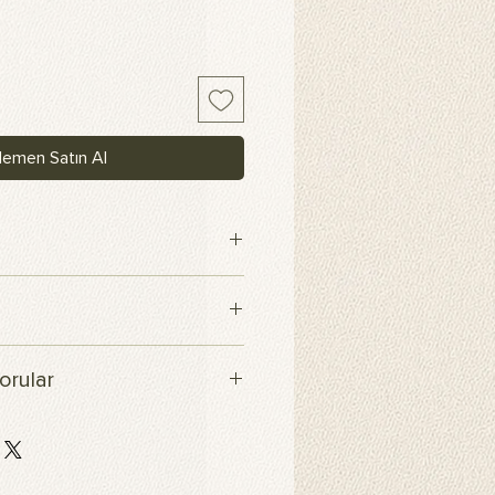
emen Satın Al
maş
içerisinde kargoya verilecektir.
orular
klı ve yüksek kaliteli scuba
ine basılır. Bu kumaş, esnek ve