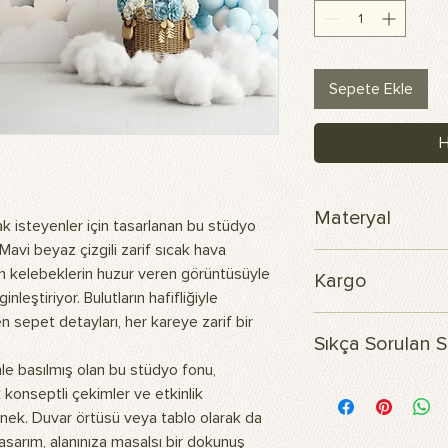
Sepete Ekle
H
Materyal
isteyenler için tasarlanan bu stüdyo
Mavi beyaz çizgili zarif sıcak hava
Skuba polyester ku
şan kelebeklerin huzur veren görüntüsüyle
Kargo
leştiriyor. Bulutların hafifliğiyle
 sepet detayları, her kareye zarif bir
Siparişiniz 3 iş günü 
Sıkça Sorulan S
 basılmış olan bu stüdyo fonu,
Ürünün içeriği nedir?
 konseptli çekimler ve etkinlik
Görsellerimiz, dayanı
çenek. Duvar örtüsü veya tablo olarak da
polyester kumaş üzer
asarım, alanınıza masalsı bir dokunuş