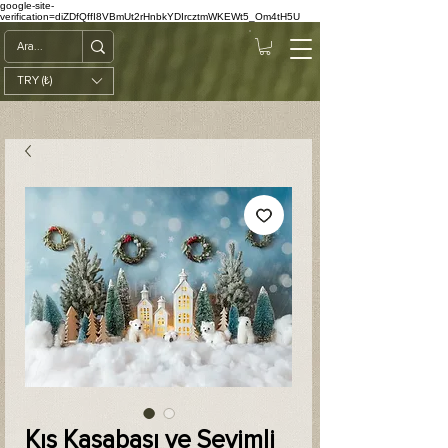
google-site-
verification=diZDfQffI8VBmUt2rHnbkYDIrcztmWKEWt5_Om4tH5U
TRY (₺)
Kış Kasabası ve Sevimli