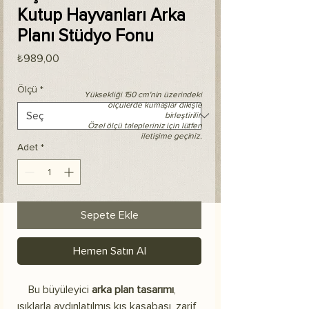
Kutup Hayvanları Arka
Planı Stüdyo Fonu
Fiyat
₺989,00
Ölçü
*
Yüksekliği 150 cm'nin üzerindeki
ölçülerde kumaşlar dikişle
birleştirilir.
Özel ölçü talepleriniz için lütfen
iletişime geçiniz.
Adet
*
Sepete Ekle
Hemen Satın Al
Bu büyüleyici
arka plan tasarımı
,
ışıklarla aydınlatılmış kış kasabası, zarif