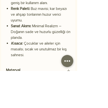
geniş bir kullanım alanı.
Renk Paleti:
Buz mavisi, kar beyazı
ve ahşap tonlarının huzur verici
uyumu.
Sanat Akımı:
Minimal Realizm –
Doğanın sade ve huzurlu güzelliği ön
planda.
Kısaca:
Çocuklar ve aileler için
masalsı, sıcak ve unutulmaz bir kış
sahnesi.
Materyal
Skuba polyester kumaş
Kargo
Siparişiniz 3 iş günü içerisinde kargoya
Sıkça Sorulan Sorular
verilecektir.