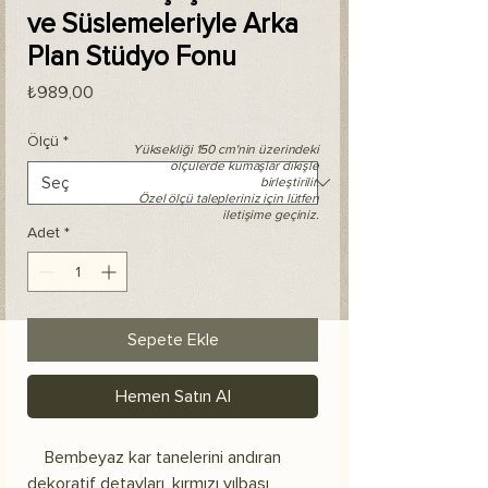
ve Süslemeleriyle Arka
Plan Stüdyo Fonu
Fiyat
₺989,00
Ölçü
*
Yüksekliği 150 cm'nin üzerindeki
ölçülerde kumaşlar dikişle
birleştirilir.
Özel ölçü talepleriniz için lütfen
iletişime geçiniz.
Adet
*
Sepete Ekle
Hemen Satın Al
Bembeyaz kar tanelerini andıran
dekoratif detayları, kırmızı yılbaşı