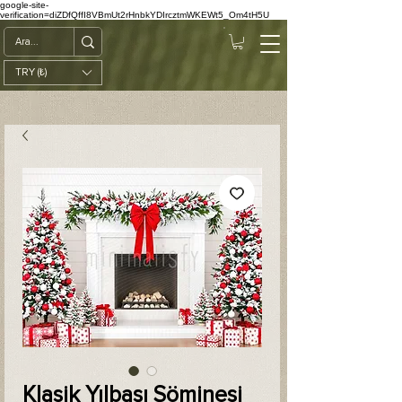
google-site-
verification=diZDfQffI8VBmUt2rHnbkYDIrcztmWKEWt5_Om4tH5U
TRY (₺)
Klasik Yılbaşı Şöminesi