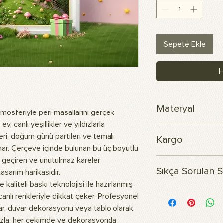
Sepete Ekle
H
Materyal
mosferiyle peri masallarını gerçek
, canlı yeşillikler ve yıldızlarla
Skuba polyester ku
ri, doğum günü partileri ve temalı
Kargo
sunar. Çerçeve içinde bulunan bu üç boyutlu
 geçiren ve unutulmaz kareler
Siparişiniz 3 iş günü 
Sıkça Sorulan S
asarım harikasıdır.
liteli baskı teknolojisi ile hazırlanmış
Ürünün içeriği nedir?
anlı renkleriyle dikkat çeker. Profesyonel
Görsellerimiz, dayanı
ar, duvar dekorasyonu veya tablo olarak
polyester kumaş üzer
ımızla, her çekimde ve dekorasyonda