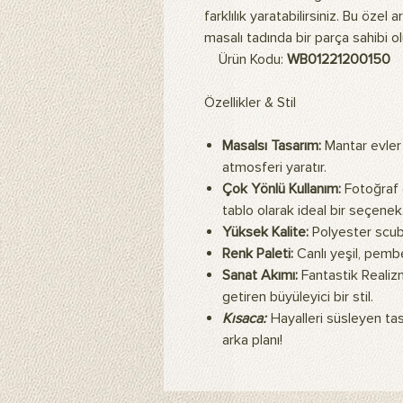
farklılık yaratabilirsiniz. Bu öze
masalı tadında bir parça sahibi ol
Ürün Kodu:
WB01221200150
Özellikler & Stil
Masalsı Tasarım:
Mantar evler 
atmosferi yaratır.
Çok Yönlü Kullanım:
Fotoğraf 
tablo olarak ideal bir seçenek
Yüksek Kalite:
Polyester scuba
Renk Paleti:
Canlı yeşil, pemb
Sanat Akımı:
Fantastik Realizm
getiren büyüleyici bir stil.
Kısaca:
Hayalleri süsleyen ta
arka planı!