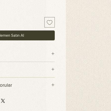
emen Satın Al
maş
içerisinde kargoya verilecektir.
orular
klı ve yüksek kaliteli scuba
ine basılır. Bu kumaş, esnek ve