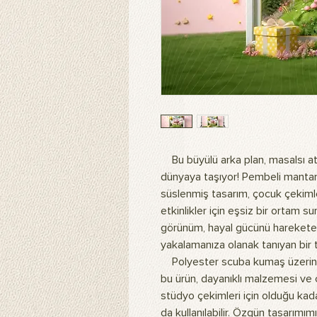
Bu büyülü arka plan, masalsı at
dünyaya taşıyor! Pembeli mantar ev
süslenmiş tasarım, çocuk çekimle
etkinlikler için eşsiz bir ortam 
görünüm, hayal gücünü harekete
yakalamanıza olanak tanıyan bir t
Polyester scuba kumaş üzerine ka
bu ürün, dayanıklı malzemesi ve c
stüdyo çekimleri için olduğu kad
da kullanılabilir. Özgün tasarım