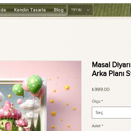
zda
Kendin Tasarla
Blog
TRY (₺)
Masal Diyarı
Arka Planı 
Fiyat
₺989,00
Ölçü
*
Seç
Adet
*