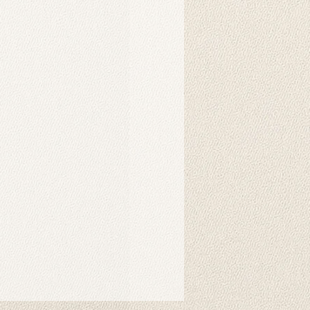
raf çekimleri ve dekoratif amaçlar
n basımı için idealdir.
makinesinde yıkanabilir veya nemli
nel stüdyo fotoğraf çekimleri için
rlanmıştır. Duvar örtüsü olarak da
ofis dekorasyonunda estetik bir
 bir tablo olarak asılabilir.
eki yüksek çözünürlüklü görseller,
eri ile oluşturulmuş olup, ortama
a katmak için idealdir.
apılır?
anmak için genellikle bir arka plan
nda özel fon mandallarıyla (klipsle)
rsiniz. Ayrıca örtü olarak duvara
t taraflı bantlar veya yapışkan
iz. Bu ürünler harici olarak satılıp
dir.
lar için tıklayınız.