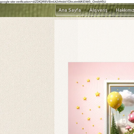
google-site-verification=diZDfQffI8VBmUt2rHnbkYDIrcztmWKEWt5_Om4tH5U
Ana Sayfa
Alışveriş
Hakkımı