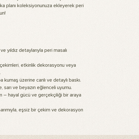
dayanıklı olup, fotoğ
l arka planı koleksiyonunuza ekleyerek peri
için dayanıklı arka pla
un!
Ürün nasıl temizlenir?
Ürünlerimiz çamaşır 
bir bezle silinebilir.
Ürün ne işe yarar?
Ürünlerimiz, profesyo
arka plan olarak tasa
ve yıldız detaylarıyla peri masalı
kullanılarak ev veya 
görünüm sağlar. Duvara
çekimleri, etkinlik dekorasyonu veya
Ürünlerimizin üzerind
yapay zeka teknolojil
.
sıcak ve doğal bir hav
 kumaş üzerine canlı ve detaylı baskı.
Ürünün montajı nasıl y
e, sarı ve beyazın eğlenceli uyumu.
Arka plan fonunu kull
 – hayal gücü ve gerçekçiliği bir araya
standı gereklidir. Sta
kolayca monte edebili
sarımıyla, eşsiz bir çekim ve dekorasyon
asmak istiyorsanız çif
şeritler kullanabilirsin
paketimize dahil değil
Tüm Sıkça Sorulan Soru