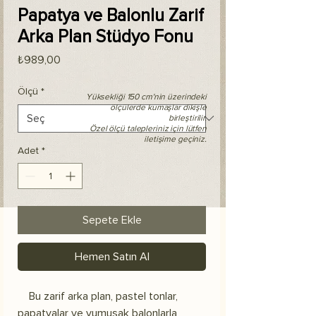
Papatya ve Balonlu Zarif
Arka Plan Stüdyo Fonu
Fiyat
₺989,00
Ölçü
*
Yüksekliği 150 cm'nin üzerindeki
ölçülerde kumaşlar dikişle
birleştirilir.
Özel ölçü talepleriniz için lütfen
iletişime geçiniz.
Adet
*
Sepete Ekle
Hemen Satın Al
Bu zarif arka plan, pastel tonlar,
papatyalar ve yumuşak balonlarla