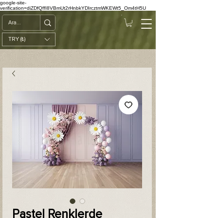
google-site-
verification=diZDfQffI8VBmUt2rHnbkYDIrcztmWKEWt5_Om4tH5U
TRY (₺)
Pastel Renklerde