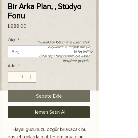
Bir Arka Plan, , Stüdyo
Fonu
Fiyat
₺989,00
Ölçü
*
Yüksekliği 150 cm'nin üzerindeki
ölçülerde kumaşlar dikişle
birleştirilir.
Özel ölçü talepleriniz için lütfen
iletişime geçiniz.
Adet
*
Sepete Ekle
Hemen Satın Al
Hayal gücünüzü özgür bırakacak bu
pastel tonlarda muhteşem arka plan,