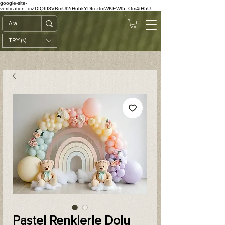
google-site-
verification=diZDfQffI8VBmUt2rHnbkYDIrcztmWKEWt5_Om4tH5U
TRY (₺)
Pastel Renklerle Dolu