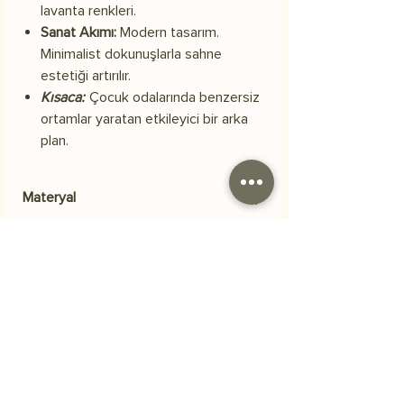
lavanta renkleri.
Sanat Akımı:
Modern tasarım.
Minimalist dokunuşlarla sahne
estetiği artırılır.
Kısaca:
Çocuk odalarında benzersiz
ortamlar yaratan etkileyici bir arka
plan.
Materyal
Skuba polyester kumaş
Kargo
Siparişiniz 3 iş günü içerisinde kargoya
Sıkça Sorulan Sorular
verilecektir.
Ürünün içeriği nedir?
Görsellerimiz, dayanıklı...