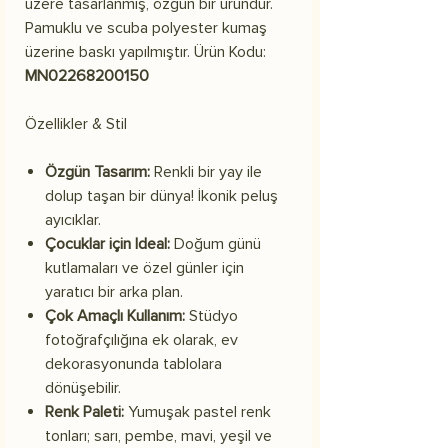
üzere tasarlanmış, özgün bir üründür.
Pamuklu ve scuba polyester kumaş
üzerine baskı yapılmıştır. Ürün Kodu:
MN02268200150
Özellikler & Stil
Özgün Tasarım:
Renkli bir yay ile
dolup taşan bir dünya! İkonik peluş
ayıcıklar.
Çocuklar için Ideal:
Doğum günü
kutlamaları ve özel günler için
yaratıcı bir arka plan.
Çok Amaçlı Kullanım:
Stüdyo
fotoğrafçılığına ek olarak, ev
dekorasyonunda tablolara
dönüşebilir.
Renk Paleti:
Yumuşak pastel renk
tonları; sarı, pembe, mavi, yeşil ve