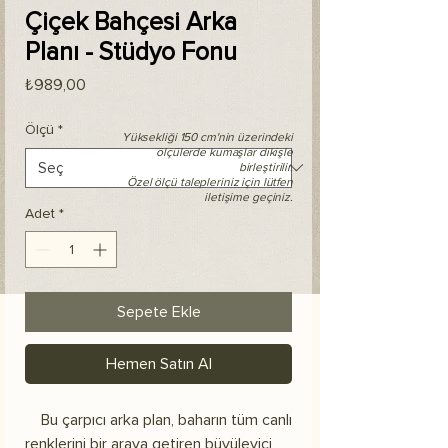
Çiçek Bahçesi Arka
Planı - Stüdyo Fonu
Fiyat
₺989,00
Ölçü
*
Yüksekliği 150 cm'nin üzerindeki
ölçülerde kumaşlar dikişle
birleştirilir.
Özel ölçü talepleriniz için lütfen
iletişime geçiniz.
Adet
*
Sepete Ekle
Hemen Satın Al
Bu çarpıcı arka plan, baharın tüm canlı
renklerini bir araya getiren büyüleyici