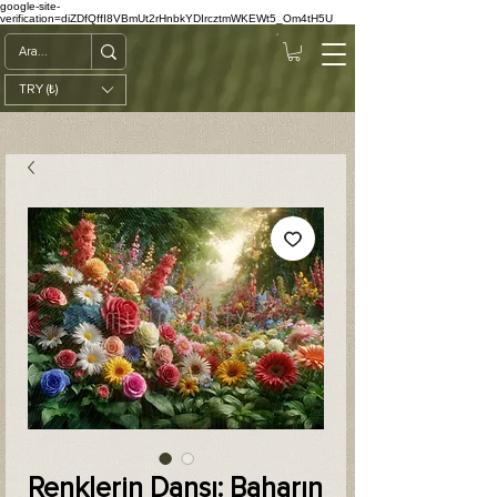
google-site-
verification=diZDfQffI8VBmUt2rHnbkYDIrcztmWKEWt5_Om4tH5U
TRY (₺)
Renklerin Dansı: Baharın