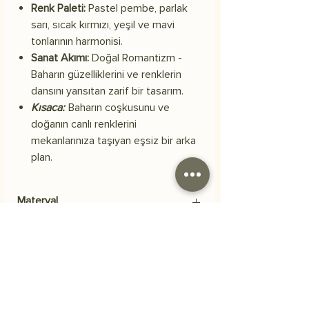
Renk Paleti:
Pastel pembe, parlak
sarı, sıcak kırmızı, yeşil ve mavi
tonlarının harmonisi.
Sanat Akımı:
Doğal Romantizm -
Baharın güzelliklerini ve renklerin
dansını yansıtan zarif bir tasarım.
Kısaca:
Baharın coşkusunu ve
doğanın canlı renklerini
mekanlarınıza taşıyan eşsiz bir arka
plan.
Materyal
Skuba polyester kumaş
Kargo
Siparişiniz 3 iş günü içerisinde kargoya
Sıkça Sorulan Sorular
verilecektir.