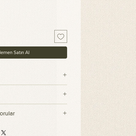
emen Satın Al
maş
içerisinde kargoya verilecektir.
orular
ı...