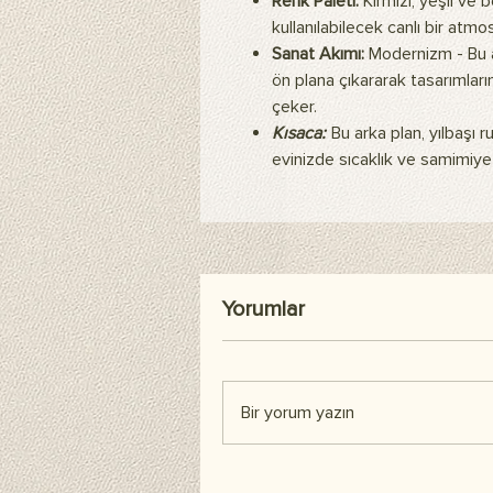
Renk Paleti:
Kırmızı, yeşil ve
kullanılabilecek canlı bir atmos
Sanat Akımı:
Modernizm - Bu a
ön plana çıkararak tasarımların
çeker.
Kısaca:
Bu arka plan, yılbaşı r
evinizde sıcaklık ve samimiyet
Yorumlar
Bir yorum yazın