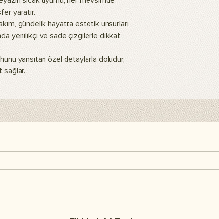
 beyazın sıcak uyumu, her mevsimde
fer yaratır.
kım, gündelik hayatta estetik unsurları
da yenilikçi ve sade çizgilerle dikkat
uhunu yansıtan özel detaylarla doludur,
 sağlar.