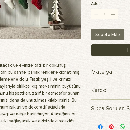
Adet
*
Sepete Ekle
H
tacak ve evinize tatlı bir dokunuş
Materyal
ıtan bu sahne, parlak renklerle donatılmış
lemelerle dolu. Fıstık yeşili ve kırmızı
Skuba polyester ku
taylarıyla birlikte, kış mevsiminin büyüsünü
Kargo
hunu hissettiren, zarif bir atmosfer sunan
nızı daha da unutulmaz kılabilirsiniz. Bu
Siparişiniz 3 iş günü 
mum ışıkları ve dekoratif ağaçlarla
Sıkça Sorulan S
sevgi ve neşe barındırıyor. Alacağınız bu
atkı sağlayacak ve evinizdeki sıcaklığı
Ürünün içeriği nedir?
Görsellerimiz, dayanıkl