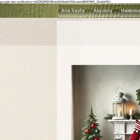
google-site-verification=diZDfQffI8VBmUt2rHnbkYDIrcztmWKEWt5_Om4tH5U
Ana Sayfa
Alışveriş
Hakkımı