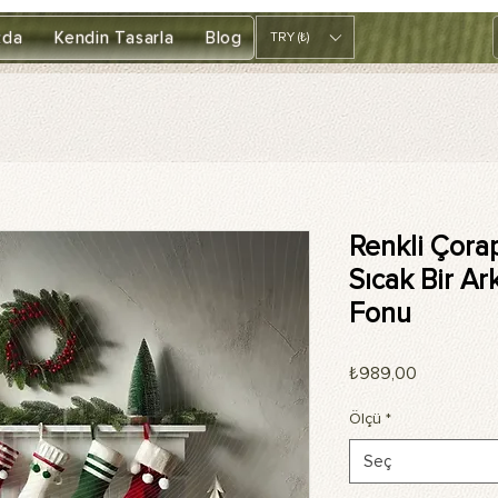
zda
Kendin Tasarla
Blog
TRY (₺)
Renkli Çorap
Sıcak Bir Ar
Fonu
Fiyat
₺989,00
Ölçü
*
Seç