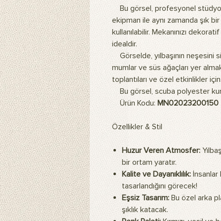
Bu görsel, profesyonel stüdyo a
ekipman ile aynı zamanda şık bir
kullanılabilir. Mekanınızı dekorat
idealdir.
Görselde, yılbaşının neşesini si
mumlar ve süs ağaçları yer almakt
toplantıları ve özel etkinlikler iç
Bu görsel, scuba polyester kuma
Ürün Kodu:
MN02023200150
Özellikler & Stil
Huzur Veren Atmosfer:
Yılbaş
bir ortam yaratır.
Kalite ve Dayanıklılık:
İnsanlar 
tasarlandığını görecek!
Eşsiz Tasarım:
Bu özel arka pl
şıklık katacak.