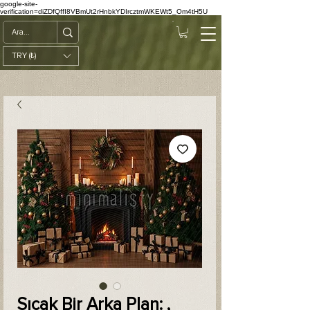
google-site-
verification=diZDfQffI8VBmUt2rHnbkYDIrcztmWKEWt5_Om4tH5U
TRY (₺)
Sıcak Bir Arka Plan: ,