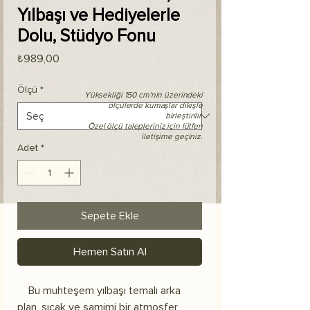
Yılbaşı ve Hediyelerle
Dolu, Stüdyo Fonu
Fiyat
₺989,00
Ölçü
*
Yüksekliği 150 cm'nin üzerindeki
ölçülerde kumaşlar dikişle
birleştirilir.
Özel ölçü talepleriniz için lütfen
iletişime geçiniz.
Adet
*
Sepete Ekle
Hemen Satın Al
Bu muhteşem yılbaşı temalı arka
plan, sıcak ve samimi bir atmosfer